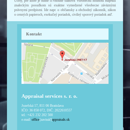
Účely, pre ktoré je nutné či vhodné stanoviť všeobecnú hodnotu majetku
znaleckým posudkom sú exaktne vymedzené všeobecne záväznými
právnymi predpismi. Ide napr. o občiansky a obchodný zákonník, zákon
o cenných papieroch, exekučný poriadok, civilný sporový poriadok atď.
Kontakt
Appraisal services s. r. o.
Jozefská 17, 811 06 Bratislava
IČO: 36 858 072, DIČ: 2022610557
tel.: +421 232 202 500
e-mail:
office
[zavináč]
appraisals.sk