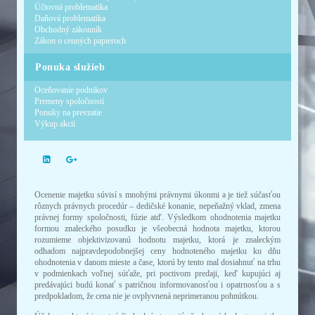
Účtovná problematika
Daňová problematika
Obchodný zákonník
Zákon o cenných papieroch
Ponuka služieb
Oceňovanie podnikov
Premeny spoločností
Ponuky na prevzatie
Výkup akcií
Ocenenie majetku súvisí s mnohými právnymi úkonmi a je tiež súčasťou
rôznych právnych procedúr – dedičské konanie, nepeňažný vklad, zmena
právnej formy spoločnosti, fúzie atď. Výsledkom ohodnotenia majetku
formou znaleckého posudku je všeobecná hodnota majetku, ktorou
rozumieme objektivizovanú hodnotu majetku, ktorá je znaleckým
odhadom najpravdepodobnejšej ceny hodnoteného majetku ku dňu
ohodnotenia v danom mieste a čase, ktorú by tento mal dosiahnuť na trhu
v podmienkach voľnej súťaže, pri poctivom predaji, keď kupujúci aj
predávajúci budú konať s patričnou informovanosťou i opatrnosťou a s
predpokladom, že cena nie je ovplyvnená neprimeranou pohnútkou.