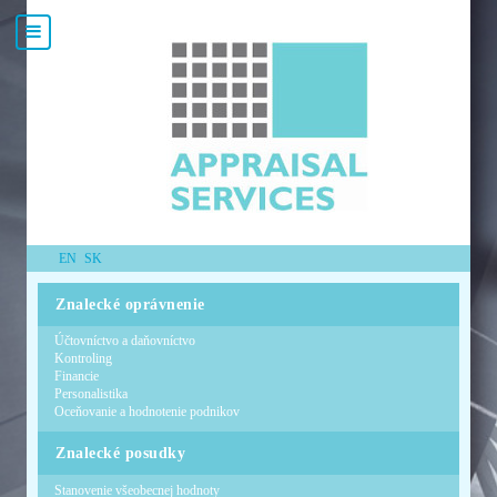
EN
SK
Znalecké oprávnenie
Účtovníctvo a daňovníctvo
Kontroling
Financie
Personalistika
Oceňovanie a hodnotenie podnikov
Znalecké posudky
Stanovenie všeobecnej hodnoty