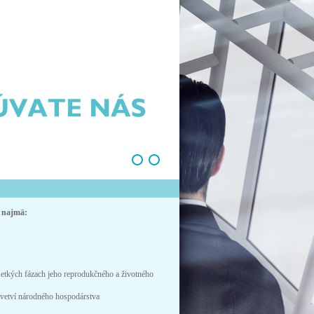
e najmä:
etkých fázach jeho reprodukčného a životného
dvetví národného hospodárstva