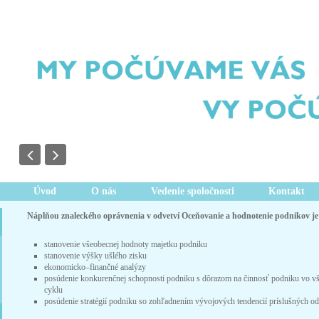
Úvod
O nás
Vedenie spoločnosti
Kontakt
Náplňou znaleckého oprávnenia v odvetví Oceňovanie a hodnotenie podnikov j
stanovenie všeobecnej hodnoty majetku podniku
stanovenie výšky ušlého zisku
ekonomicko–finančné analýzy
posúdenie konkurenčnej schopnosti podniku s dôrazom na činnosť podniku vo vš
cyklu
posúdenie stratégií podniku so zohľadnením vývojových tendencií príslušných o