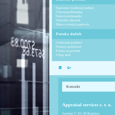
Stanovenie všeobecnej hodnoty
Účtovná problematika
Daňová problematika
Obchodný zákonník
Zákon o cenných papieroch
Ponuka služieb
Oceňovanie podnikov
Premeny spoločností
Ponuky na prevzatie
Výkup akcií
Kontakt
Appraisal services s. r. o.
Jozefská 17, 811 06 Bratislava