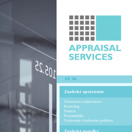
EN
SK
Znalecké oprávnenie
Účtovníctvo a daňovníctvo
Kontroling
Financie
Personalistika
Oceňovanie a hodnotenie podnikov
Znalecké posudky